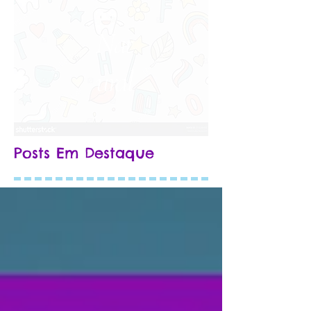
Nat
ural
Posts Em Destaque