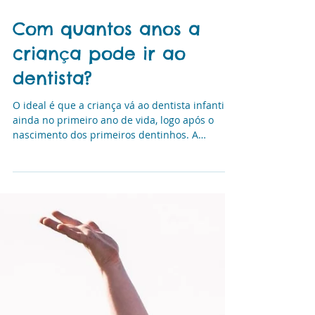
Com quantos anos a
criança pode ir ao
dentista?
O ideal é que a criança vá ao dentista infantil
ainda no primeiro ano de vida, logo após o
nascimento dos primeiros dentinhos. A
prevenção nessa fase ajuda a evitar problemas
como a cárie de mamadeira e ensina hábitos
de higiene bucal desde cedo. No Cuide Bem do
Seu Sorriso Kids, cuidamos do sorriso dos
pequenos com atenção especial em cada fase
do crescimento. Agende sua visita e comece o
cuidado no tempo certo!