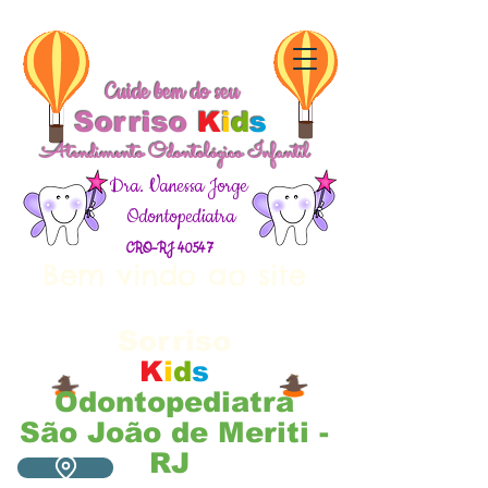
Cuide bem do seu
Sorriso
K
i
d
s
Atendimento Odontológico Infantil
Dra. Vanessa Jorge
Odontopediatra
CRO-RJ 40547
Bem vindo ao site
Cuide bem do seu
Sorriso
K
i
d
s
Odontopediatra
São João de Meriti -
RJ