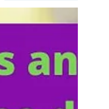
sendo temporários, os dentes de leite são
fundamentais para a mastigação, fala e
desenvolvimento do sorriso infantil. A cárie
pode evoluir rapidamente e causar dor e
infecção se não for acompanhada. A prevenção
e a avaliação odontológica regular ajudam a
evitar problemas futuros. 📍 Odontopediatria
em São João de Meriti 📲 Agende uma a