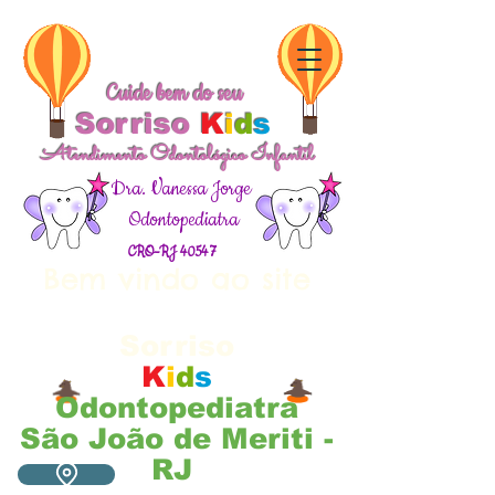
Cuide bem do seu
Sorriso
K
i
d
s
Atendimento Odontológico Infantil
Dra. Vanessa Jorge
Odontopediatra
CRO-RJ 40547
Bem vindo ao site
Cuide bem do seu
Sorriso
K
i
d
s
Odontopediatra
São João de Meriti -
RJ