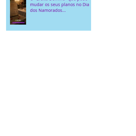
O "Efeito Dominó" que pode
mudar os seus planos no Dia
dos Namorados...
Conheça o Cuide bem do seu
Sorrisokids em São João de
Meriti: Serviços Odontológicos
Locais para Crianças
Avaliações de Serviços
Dentários: Opiniões Reais
Sobre a Sorrisokds