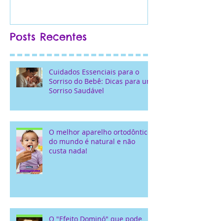
O "Efeito Dominó" que
🦷 Dentista 
pode mudar os seus
perto de mi
planos no Dia dos
Bem do Seu S
Namorados...
Posts Recentes
Cuidados Essenciais para o
Sorriso do Bebê: Dicas para um
Sorriso Saudável
O melhor aparelho ortodôntico
do mundo é natural e não
custa nada!