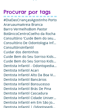
Procurar por tags
#DiaDasCrianças
Agostinho Porto
Araruauma
Areia Branca
Barro Vermelho
Bom Pastor
Botânico
Centro
Coelho da Rocha
Consultório 'Cuide Bem do seu Sorriso Kids
Consultório De Odontologia Infantil - Cuide Bem do Seu Sorriso Kids
ConsultórioInfantil
Cuidar dos dentinhos
Cuide Bem do Seu Sorriso Kids Odontologia - Agende sua Consulta
Cuide Bem do Seu Sorriso Kids Odontologia: Odontopediatria e Ortodontia infantil
Dentista Infantil - Odontopediatria é Aqui
Dentista Infantil Acari
Dentista Infantil Alto Da Boa Vista
Dentista Infantil Bancários
Dentista Infantil Bonsucesso‎
Dentista Infantil Brás De Pina‎
Dentista Infantil Cascadura
Dentista Infantil Cidade Universitária
Dentista Infantil em Em São João de Meriti
Dentista Infantil | Odontopediatra no Em São João de Meriti