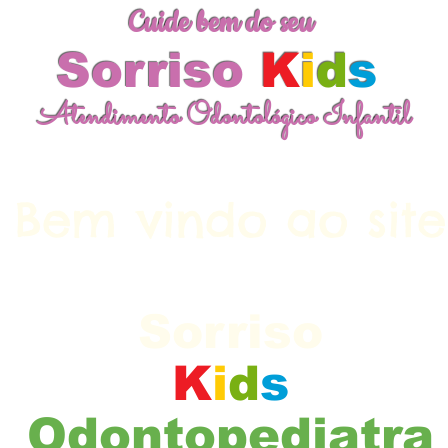
Cuide bem do seu
Sorriso
K
i
d
s
Atendimento Odontológico Infantil
Bem vindo ao site
Cuide bem do seu
Sorriso
K
i
d
s
Odontopediatra