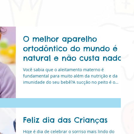
O melhor aparelho
ortodôntico do mundo é
natural e não custa nada!
Você sabia que o aleitamento materno é
Natural
fundamental para muito além da nutrição e da
imunidade do seu bebê?A sucção no peito é o
exercício natural mais perfeito que existe. Ela
trabalha intensamente os músculos da face,
estimulando o desenvolvimento correto da arcada
dentária, da respiração e até da fala do seu
pequeno. É a base para ele crescer sorrindo com
Feliz dia das Crianças
saúde! Você sabia que o aleitamento materno é
fundamental para muito além da nutrição e da
Hoje é dia de celebrar o sorriso mais lindo do
imunidade do seu bebê? A sucç