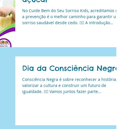
No Cuide Bem do Seu Sorriso Kids, acreditamos que
a prevenção é o melhor caminho para garantir um
sorriso saudável desde cedo. 👩‍⚕️ A introdução
precoce do açúcar pode prejudicar a alimentação
da criança e aumentar o risco de cáries e
problemas gengivais. Por isso, a primeira consulta
odontopediátrica é essencial para orientar as
famílias e promover hábitos que fazem a diferença
no futuro.
Dia da Consciência Negra
Consciência Negra é sobre reconhecer a história,
valorizar a cultura e construir um futuro de
igualdade. ✊🏾 Vamos juntos fazer parte...