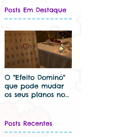
Posts Em Destaque
O "Efeito Dominó"
🦷 Dentista para
que pode mudar
criança perto de
os seus planos no
mim – Cuide Bem
Dia dos
do Seu Sorriso Kids
Namorados...
Posts Recentes