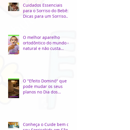
Cuidados Essenciais
para o Sorriso do Bebê:
Dicas para um Sorriso
Saudável
O melhor aparelho
ortodôntico do mundo é
natural e não custa
nada!
O "Efeito Dominó" que
pode mudar os seus
planos no Dia dos
Namorados...
Conheça o Cuide bem do
seu Sorrisokids em São