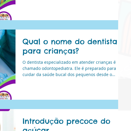
bebês, crianças e adolescentes. O profissional
entende as necessidades específicas dessa fase da
vida e utiliza técnicas que tornam a experiência
mais confortável e positiva.
Qual o nome do dentista
para crianças?
O dentista especializado em atender crianças é
chamado odontopediatra. Ele é preparado para
cuidar da saúde bucal dos pequenos desde o
nascimento até a adolescência.
Introdução precoce do
açúcar