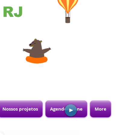
- RJ
Nossos projetos
Agende online
More