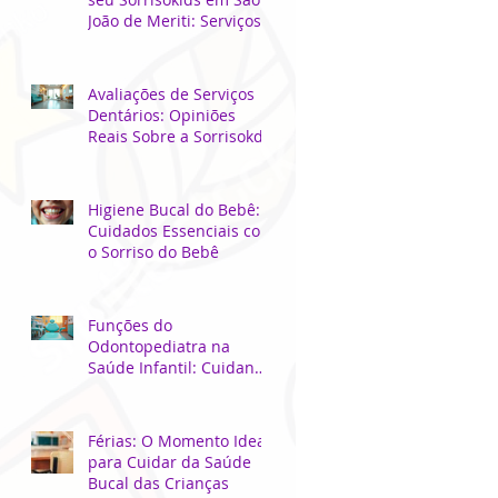
João de Meriti: Serviços
Odontológicos Locais
para Crianças
Avaliações de Serviços
Dentários: Opiniões
Reais Sobre a Sorrisokds
Higiene Bucal do Bebê:
Cuidados Essenciais com
o Sorriso do Bebê
Funções do
Odontopediatra na
Saúde Infantil: Cuidando
do Sorriso dos Pequenos
Férias: O Momento Ideal
para Cuidar da Saúde
Bucal das Crianças