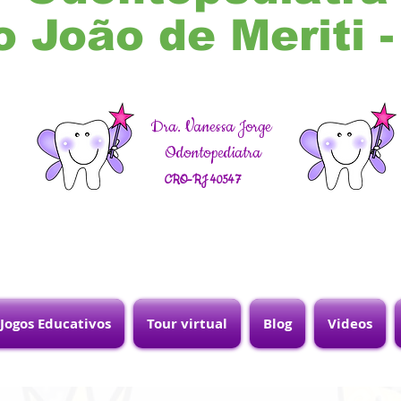
o João de Meriti 
Dra. Vanessa Jorge
Odontopediatra
CRO-RJ 40547
Jogos Educativos
Tour virtual
Blog
Videos