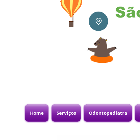
Sã
Home
Serviços
Odontopediatra