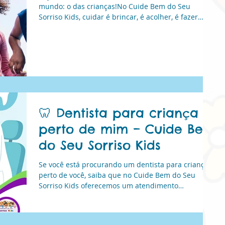
mundo: o das crianças!No Cuide Bem do Seu
Sorriso Kids, cuidar é brincar, é acolher, é fazer
cada visita virar um momento de alegria.Aqui, os
pequenos aprendem que cuidar do sorriso é um
gesto de amor!Feliz Dia das Crianças! Que nunca
falte brilho, saúde e motivos pra sorrir!
🦷 Dentista para criança
perto de mim – Cuide Bem
do Seu Sorriso Kids
Se você está procurando um dentista para criança
perto de você, saiba que no Cuide Bem do Seu
Sorriso Kids oferecemos um atendimento
especializado e acolhedor para os pequenos. Nossa
clínica é dedicada exclusivamente à
odontopediatria, a área da odontologia que cuida