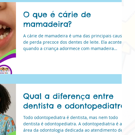
da saúde bucal de bebês, crianças e adolescentes.
O que é cárie de
mamadeira?
A cárie de mamadeira é uma das principais causas
de perda precoce dos dentes de leite. Ela acontece
quando a criança adormece com mamadeira
contendo leite, suco ou líquidos adocicados,
favorecendo o acúmulo de bactérias. Essa condição
pode causar dor, dificuldade para se alimentar e
prejudicar a dentição permanente. No Cuide Bem
do Seu Sorriso Kids, orientamos os pais sobre
prevenção e realizamos tratamentos adequados
para proteger a saúde bucal dos pequenos.
Qual a diferença entre
dentista e odontopediatra?
Todo odontopediatra é dentista, mas nem todo
dentista é odontopediatra. A odontopediatria é a
área da odontologia dedicada ao atendimento de