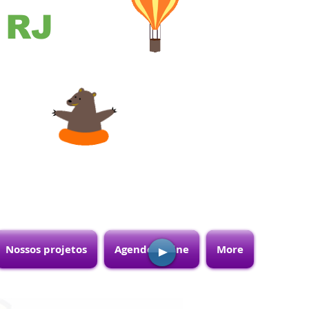
- RJ
Nossos projetos
Agende online
More