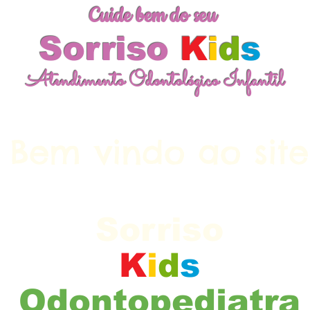
Cuide bem do seu
Sorriso
K
i
d
s
Atendimento Odontológico Infantil
Bem vindo ao site
Cuide bem do seu
Sorriso
K
i
d
s
Odontopediatra