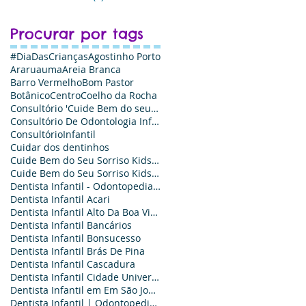
Procurar por tags
#DiaDasCrianças
Agostinho Porto
Araruauma
Areia Branca
Barro Vermelho
Bom Pastor
Botânico
Centro
Coelho da Rocha
Consultório 'Cuide Bem do seu Sorriso Kids
Consultório De Odontologia Infantil - Cuide Bem do Seu Sorriso Kids
ConsultórioInfantil
Cuidar dos dentinhos
Cuide Bem do Seu Sorriso Kids Odontologia - Agende sua Consulta
Cuide Bem do Seu Sorriso Kids Odontologia: Odontopediatria e Ortodontia infantil
Dentista Infantil - Odontopediatria é Aqui
Dentista Infantil Acari
Dentista Infantil Alto Da Boa Vista
Dentista Infantil Bancários
Dentista Infantil Bonsucesso‎
Dentista Infantil Brás De Pina‎
Dentista Infantil Cascadura
Dentista Infantil Cidade Universitária
Dentista Infantil em Em São João de Meriti
Dentista Infantil | Odontopediatra no Em São João de Meriti