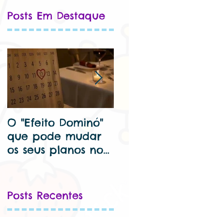
Posts Em Destaque
O "Efeito Dominó"
🦷 Dentista para
que pode mudar
criança perto de
os seus planos no
mim – Cuide Bem
Dia dos
do Seu Sorriso Kids
Namorados...
Posts Recentes