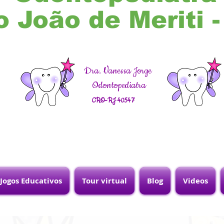
o João de Meriti 
Dra. Vanessa Jorge
Odontopediatra
CRO-RJ 40547
Jogos Educativos
Tour virtual
Blog
Videos