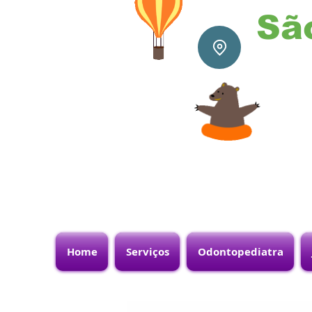
Sã
Home
Serviços
Odontopediatra