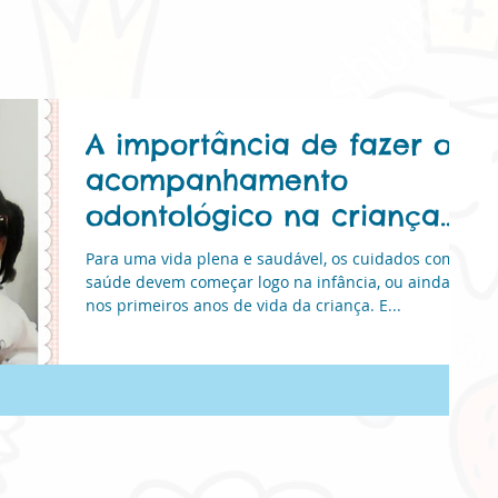
A importância de fazer o
acompanhamento
odontológico na criança
desde o nascimento do
Para uma vida plena e saudável, os cuidados com a
Natural
primeiro de
saúde devem começar logo na infância, ou ainda
nos primeiros anos de vida da criança. E...