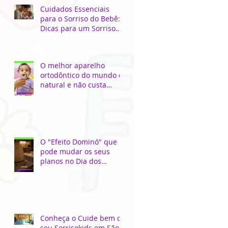
Cuidados Essenciais
para o Sorriso do Bebê:
Dicas para um Sorriso
Saudável
O melhor aparelho
ortodôntico do mundo é
natural e não custa
nada!
O "Efeito Dominó" que
pode mudar os seus
planos no Dia dos
Namorados...
Conheça o Cuide bem do
seu Sorrisokids em São