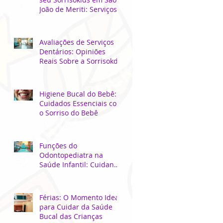
João de Meriti: Serviços
Odontológicos Locais
para Crianças
Avaliações de Serviços
Dentários: Opiniões
Reais Sobre a Sorrisokds
Higiene Bucal do Bebê:
Cuidados Essenciais com
o Sorriso do Bebê
Funções do
Odontopediatra na
Saúde Infantil: Cuidando
do Sorriso dos Pequenos
Férias: O Momento Ideal
para Cuidar da Saúde
Bucal das Crianças