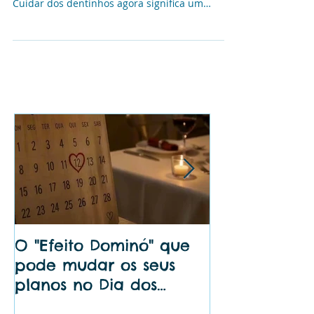
construindo um futuro de sorrisos saudáveis.
Cuidar dos dentinhos agora significa um
sorriso...
O "Efeito Dominó" que
🦷 Dentista 
pode mudar os seus
perto de mi
planos no Dia dos
Bem do Seu S