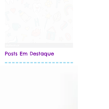
Nat
ural
Posts Em Destaque