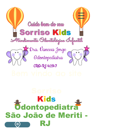
Cuide bem do seu
Sorriso
K
i
d
s
Atendimento Odontológico Infantil
Dra. Vanessa Jorge
Odontopediatra
CRO-RJ 40547
Bem vindo ao site
Cuide bem do seu
Sorriso
K
i
d
s
Odontopediatra
São João de Meriti -
RJ