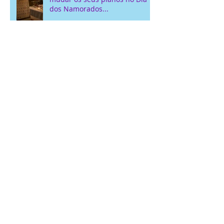
O "Efeito Dominó" que pode
mudar os seus planos no Dia
dos Namorados...
Conheça o Cuide bem do seu
Sorrisokids em São João de
Meriti: Serviços Odontológicos
Locais para Crianças
Avaliações de Serviços
Dentários: Opiniões Reais
Sobre a Sorrisokds
Higiene Bucal do Bebê:
Cuidados Essenciais com o