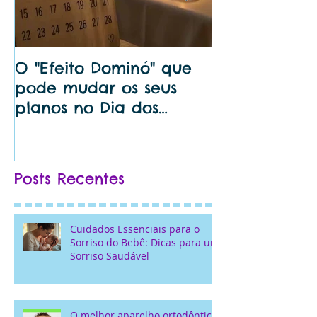
O "Efeito Dominó" que
🦷 Dentista 
pode mudar os seus
perto de mi
planos no Dia dos
Bem do Seu S
Namorados...
Posts Recentes
Cuidados Essenciais para o
Sorriso do Bebê: Dicas para um
Sorriso Saudável
O melhor aparelho ortodôntico