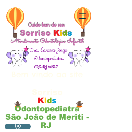
Cuide bem do seu
Sorriso
K
i
d
s
Atendimento Odontológico Infantil
Dra. Vanessa Jorge
Odontopediatra
CRO-RJ 40547
Bem vindo ao site
Cuide bem do seu
Sorriso
K
i
d
s
Odontopediatra
São João de Meriti -
RJ