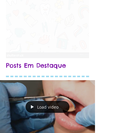
Nat
ural
Posts Em Destaque
Load video