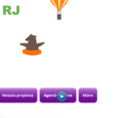
- RJ
Nossos projetos
Agende online
More