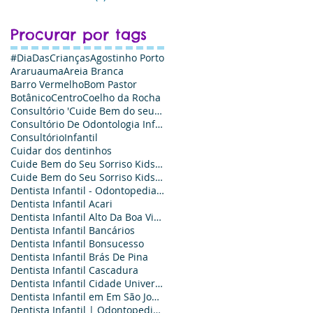
Procurar por tags
#DiaDasCrianças
Agostinho Porto
Araruauma
Areia Branca
Barro Vermelho
Bom Pastor
Botânico
Centro
Coelho da Rocha
Consultório 'Cuide Bem do seu Sorriso Kids
Consultório De Odontologia Infantil - Cuide Bem do Seu Sorriso Kids
ConsultórioInfantil
Cuidar dos dentinhos
Cuide Bem do Seu Sorriso Kids Odontologia - Agende sua Consulta
Cuide Bem do Seu Sorriso Kids Odontologia: Odontopediatria e Ortodontia infantil
Dentista Infantil - Odontopediatria é Aqui
Dentista Infantil Acari
Dentista Infantil Alto Da Boa Vista
Dentista Infantil Bancários
Dentista Infantil Bonsucesso‎
Dentista Infantil Brás De Pina‎
Dentista Infantil Cascadura
Dentista Infantil Cidade Universitária
Dentista Infantil em Em São João de Meriti
Dentista Infantil | Odontopediatra no Em São João de Meriti