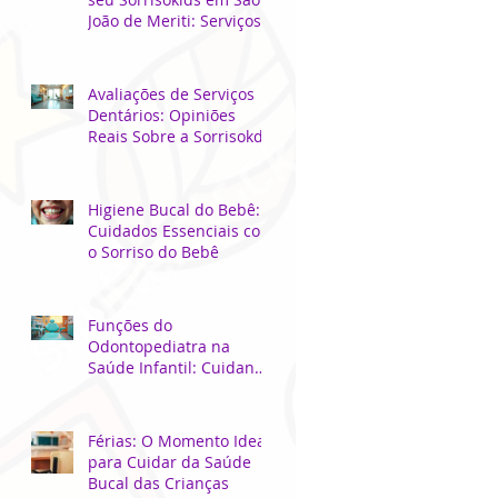
João de Meriti: Serviços
Odontológicos Locais
para Crianças
Avaliações de Serviços
Dentários: Opiniões
Reais Sobre a Sorrisokds
Higiene Bucal do Bebê:
Cuidados Essenciais com
o Sorriso do Bebê
Funções do
Odontopediatra na
Saúde Infantil: Cuidando
do Sorriso dos Pequenos
Férias: O Momento Ideal
para Cuidar da Saúde
Bucal das Crianças