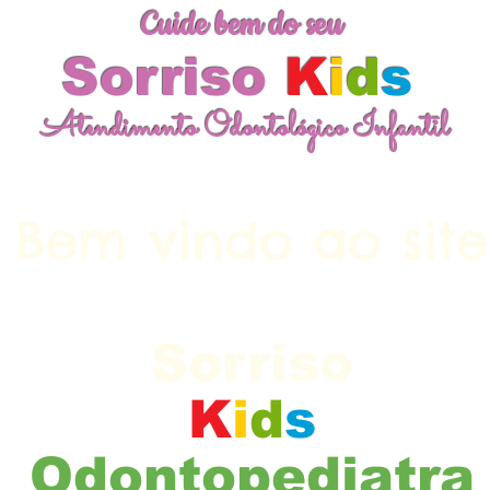
Cuide bem do seu
Sorriso
K
i
d
s
Atendimento Odontológico Infantil
Bem vindo ao site
Cuide bem do seu
Sorriso
K
i
d
s
Odontopediatra