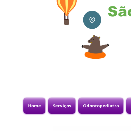
Sã
Home
Serviços
Odontopediatra