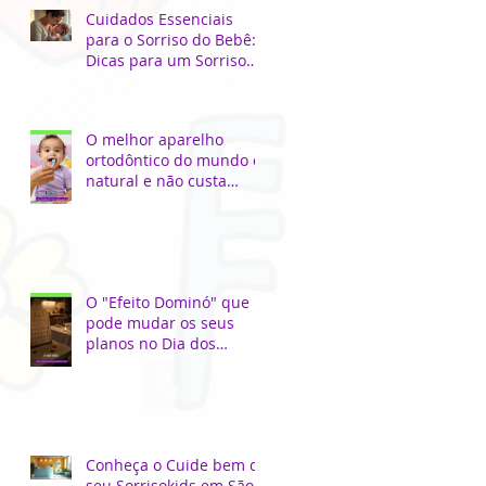
Cuidados Essenciais
para o Sorriso do Bebê:
Dicas para um Sorriso
Saudável
O melhor aparelho
ortodôntico do mundo é
natural e não custa
nada!
O "Efeito Dominó" que
pode mudar os seus
planos no Dia dos
Namorados...
Conheça o Cuide bem do
seu Sorrisokids em São