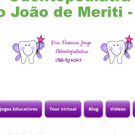
o João de Meriti 
Dra. Vanessa Jorge
Odontopediatra
CRO-RJ 40547
Jogos Educativos
Tour virtual
Blog
Videos