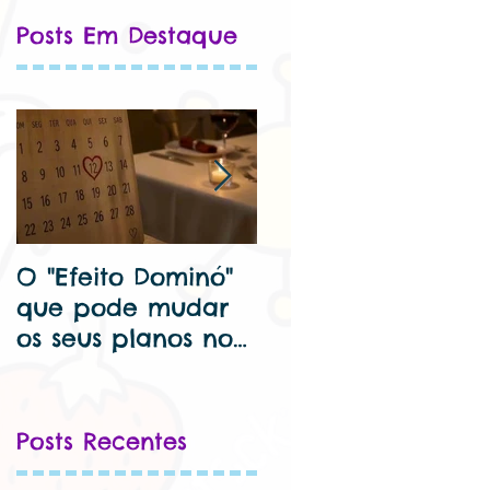
Posts Em Destaque
O "Efeito Dominó"
🦷 Dentista para
que pode mudar
criança perto de
os seus planos no
mim – Cuide Bem
Dia dos
do Seu Sorriso Kids
Namorados...
Posts Recentes