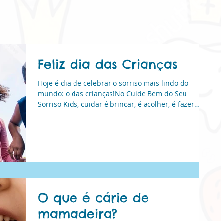
Feliz dia das Crianças
Hoje é dia de celebrar o sorriso mais lindo do
mundo: o das crianças!No Cuide Bem do Seu
Sorriso Kids, cuidar é brincar, é acolher, é fazer
cada visita virar um momento de alegria.Aqui, os
Natural
pequenos aprendem que cuidar do sorriso é um
gesto de amor!Feliz Dia das Crianças! Que nunca
falte brilho, saúde e motivos pra sorrir!
O que é cárie de
mamadeira?