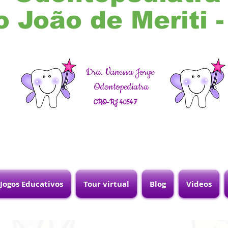
o João de Meriti 
Dra. Vanessa Jorge
Odontopediatra
CRO-RJ 40547
Jogos Educativos
Tour virtual
Blog
Videos