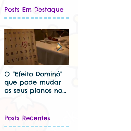
Posts Em Destaque
O "Efeito Dominó"
🦷 Dentista para
que pode mudar
criança perto de
os seus planos no
mim – Cuide Bem
Dia dos
do Seu Sorriso Kids
Namorados...
Posts Recentes