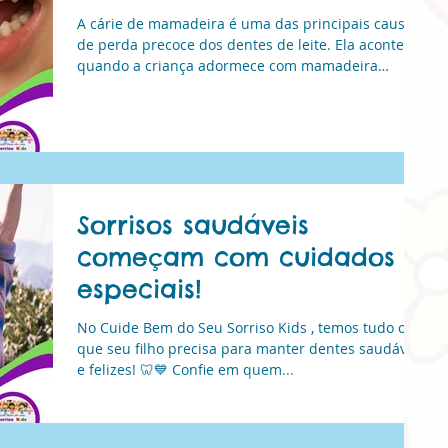
A cárie de mamadeira é uma das principais causas
de perda precoce dos dentes de leite. Ela acontece
quando a criança adormece com mamadeira
contendo leite, suco ou líquidos adocicados,
favorecendo o acúmulo de bactérias. Essa condição
pode causar dor, dificuldade para se alimentar e
prejudicar a dentição permanente. No Cuide Bem
do Seu Sorriso Kids, orientamos os pais sobre
prevenção e realizamos tratamentos adequados
para proteger a saúde bucal dos pequenos.
Sorrisos saudáveis ​​
começam com cuidados
especiais!
No Cuide Bem do Seu Sorriso Kids , temos tudo o
que seu filho precisa para manter dentes saudáveis
​​e felizes! 🦷💙 Confie em quem...