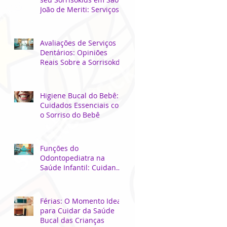
João de Meriti: Serviços
Odontológicos Locais
para Crianças
Avaliações de Serviços
Dentários: Opiniões
Reais Sobre a Sorrisokds
Higiene Bucal do Bebê:
Cuidados Essenciais com
o Sorriso do Bebê
Funções do
Odontopediatra na
Saúde Infantil: Cuidando
do Sorriso dos Pequenos
Férias: O Momento Ideal
para Cuidar da Saúde
Bucal das Crianças