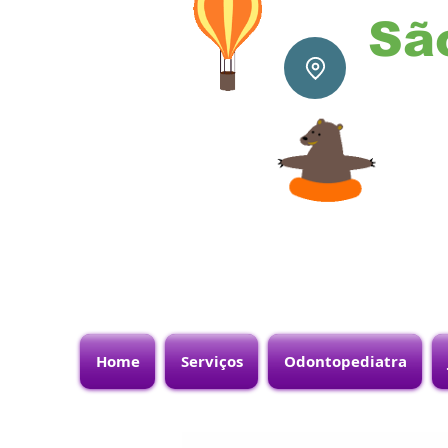
Sã
Home
Serviços
Odontopediatra