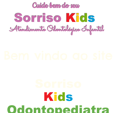
Cuide bem do seu
Sorriso
K
i
d
s
Atendimento Odontológico Infantil
Bem vindo ao site
Cuide bem do seu
Sorriso
K
i
d
s
Odontopediatra