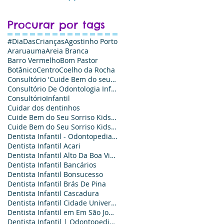
Procurar por tags
#DiaDasCrianças
Agostinho Porto
Araruauma
Areia Branca
Barro Vermelho
Bom Pastor
Botânico
Centro
Coelho da Rocha
Consultório 'Cuide Bem do seu Sorriso Kids
Consultório De Odontologia Infantil - Cuide Bem do Seu Sorriso Kids
ConsultórioInfantil
Cuidar dos dentinhos
Cuide Bem do Seu Sorriso Kids Odontologia - Agende sua Consulta
Cuide Bem do Seu Sorriso Kids Odontologia: Odontopediatria e Ortodontia infantil
Dentista Infantil - Odontopediatria é Aqui
Dentista Infantil Acari
Dentista Infantil Alto Da Boa Vista
Dentista Infantil Bancários
Dentista Infantil Bonsucesso‎
Dentista Infantil Brás De Pina‎
Dentista Infantil Cascadura
Dentista Infantil Cidade Universitária
Dentista Infantil em Em São João de Meriti
Dentista Infantil | Odontopediatra no Em São João de Meriti