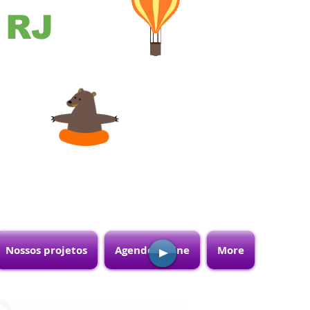
- RJ
Nossos projetos
Agende online
More