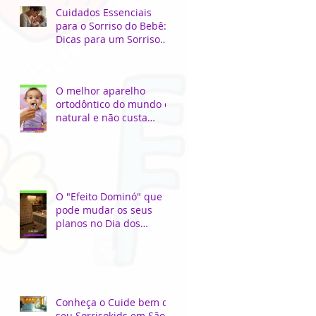
Cuidados Essenciais
para o Sorriso do Bebê:
Dicas para um Sorriso
Saudável
O melhor aparelho
ortodôntico do mundo é
natural e não custa
nada!
O "Efeito Dominó" que
pode mudar os seus
planos no Dia dos
Namorados...
Conheça o Cuide bem do
seu Sorrisokids em São