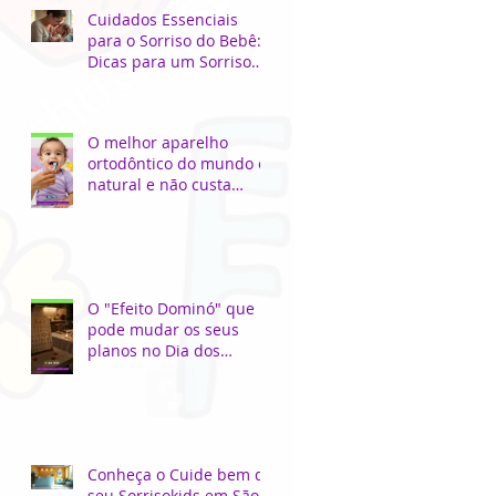
Cuidados Essenciais
para o Sorriso do Bebê:
Dicas para um Sorriso
Saudável
O melhor aparelho
ortodôntico do mundo é
natural e não custa
nada!
O "Efeito Dominó" que
pode mudar os seus
planos no Dia dos
Namorados...
Conheça o Cuide bem do
seu Sorrisokids em São