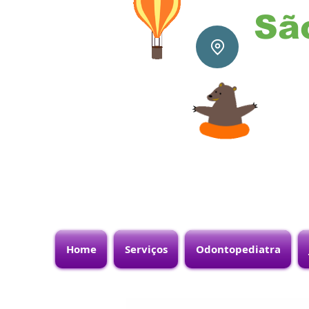
Sã
Home
Serviços
Odontopediatra