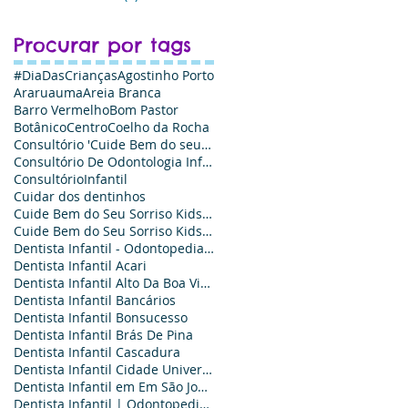
Procurar por tags
#DiaDasCrianças
Agostinho Porto
Araruauma
Areia Branca
Barro Vermelho
Bom Pastor
Botânico
Centro
Coelho da Rocha
Consultório 'Cuide Bem do seu Sorriso Kids
Consultório De Odontologia Infantil - Cuide Bem do Seu Sorriso Kids
ConsultórioInfantil
Cuidar dos dentinhos
Cuide Bem do Seu Sorriso Kids Odontologia - Agende sua Consulta
Cuide Bem do Seu Sorriso Kids Odontologia: Odontopediatria e Ortodontia infantil
Dentista Infantil - Odontopediatria é Aqui
Dentista Infantil Acari
Dentista Infantil Alto Da Boa Vista
Dentista Infantil Bancários
Dentista Infantil Bonsucesso‎
Dentista Infantil Brás De Pina‎
Dentista Infantil Cascadura
Dentista Infantil Cidade Universitária
Dentista Infantil em Em São João de Meriti
Dentista Infantil | Odontopediatra no Em São João de Meriti