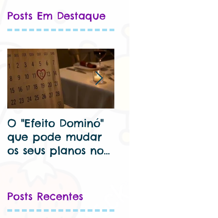
Posts Em Destaque
O "Efeito Dominó"
🦷 Dentista para
que pode mudar
criança perto de
os seus planos no
mim – Cuide Bem
Dia dos
do Seu Sorriso Kids
Namorados...
Posts Recentes