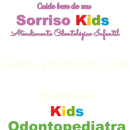
Cuide bem do seu
Sorriso
K
i
d
s
Atendimento Odontológico Infantil
Bem vindo ao site
Cuide bem do seu
Sorriso
K
i
d
s
Odontopediatra