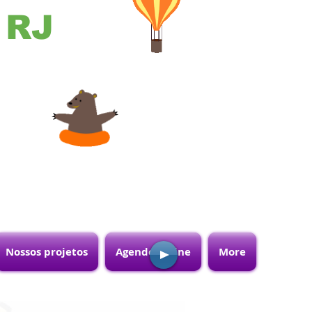
- RJ
Nossos projetos
Agende online
More