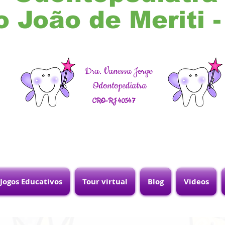
o João de Meriti 
Dra. Vanessa Jorge
Odontopediatra
CRO-RJ 40547
Jogos Educativos
Tour virtual
Blog
Videos