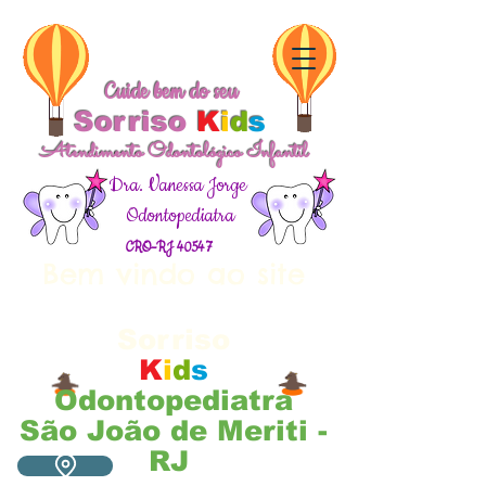
Cuide bem do seu
Sorriso
K
i
d
s
Atendimento Odontológico Infantil
Dra. Vanessa Jorge
Odontopediatra
CRO-RJ 40547
Bem vindo ao site
Cuide bem do seu
Sorriso
K
i
d
s
Odontopediatra
São João de Meriti -
RJ