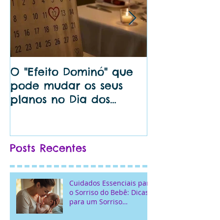
O "Efeito Dominó" que
🦷 Dentista 
pode mudar os seus
perto de mi
planos no Dia dos
Bem do Seu S
Namorados...
Posts Recentes
Cuidados Essenciais para
o Sorriso do Bebê: Dicas
para um Sorriso
Saudável