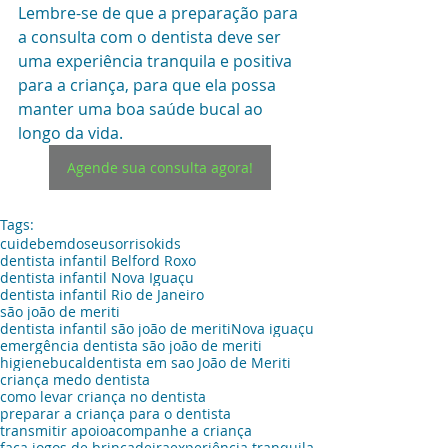
Lembre-se de que a preparação para 
a consulta com o dentista deve ser 
uma experiência tranquila e positiva 
para a criança, para que ela possa 
manter uma boa saúde bucal ao 
longo da vida.
Agende sua consulta agora!
Tags:
cuidebemdoseusorrisokids
dentista infantil Belford Roxo
dentista infantil Nova Iguaçu
dentista infantil Rio de Janeiro
são joão de meriti
dentista infantil são joão de meriti
Nova iguaçu
emergência dentista são joão de meriti
higienebucal
dentista em sao João de Meriti
criança medo dentista
como levar criança no dentista
preparar a criança para o dentista
transmitir apoio
acompanhe a criança
faça jogos de brincadeira
experiência tranquila