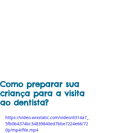
Como preparar sua
criança para a visita
ao dentista?
https://video.wixstatic.com/video/d314a7_
5fb0b4374bc34839840ed7bbe7224e66/72
0p/mp4/file.mp4