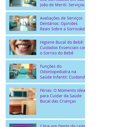
João de Meriti: Serviços
Odontológicos Locais
para Crianças
Avaliações de Serviços
Dentários: Opiniões
Reais Sobre a Sorrisokds
Higiene Bucal do Bebê:
Cuidados Essenciais com
o Sorriso do Bebê
Funções do
Odontopediatra na
Saúde Infantil: Cuidando
do Sorriso dos Pequenos
Férias: O Momento Ideal
para Cuidar da Saúde
Bucal das Crianças
Cárie em Dente de Leite