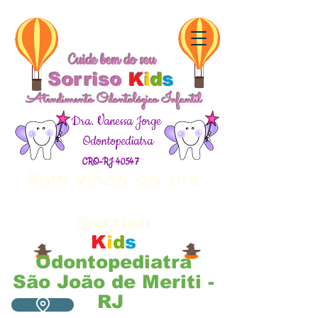
Cuide bem do seu
Sorriso
K
i
d
s
Atendimento Odontológico Infantil
Dra. Vanessa Jorge
Odontopediatra
CRO-RJ 40547
Bem vindo ao site
Cuide bem do seu
Sorriso
K
i
d
s
Odontopediatra
São João de Meriti -
RJ